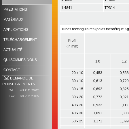
1.4841
TP314
PRESTATIONS
MATÉRIAUX
Tubes rectangulaires (poids théorétique K
APPLICATIONS
TÉLÉCHARGEMENT
Profil
(in mm)
ACTUALITÉ
QUI SOMMES-NOUS
1,0
1,2
CONTACT
20 x 10
0,453
0,538
DEMANDE DE
30 x 10
0,613
0,729
RENSEIGNEMENTS
30 x 15
0,692
0,825
Tel.:
+49 2131 23037
Fax:
+49 2131 23035
30 x 20
0,772
0,921
40 x 20
0,932
1,112
40 x 30
1,091
1,303
50 x 25
1,171
1,399