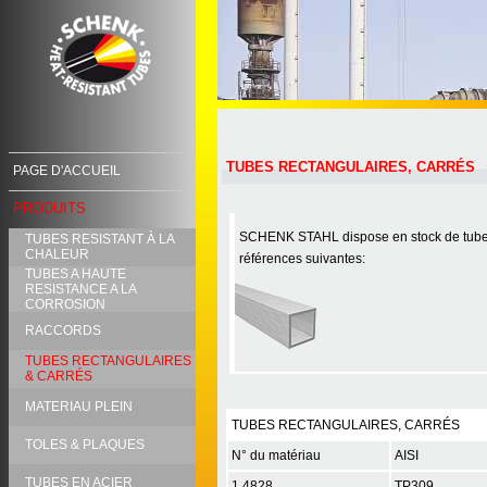
TUBES RECTANGULAIRES, CARRÉS
PAGE D'ACCUEIL
PRODUITS
SCHENK STAHL dispose en stock de tubes 
TUBES RESISTANT À LA
CHALEUR
références suivantes:
TUBES A HAUTE
RESISTANCE A LA
CORROSION
RACCORDS
TUBES RECTANGULAIRES
& CARRÉS
MATERIAU PLEIN
TUBES RECTANGULAIRES, CARRÉS
TOLES & PLAQUES
N° du matériau
AISI
TUBES EN ACIER
1.4828
TP309