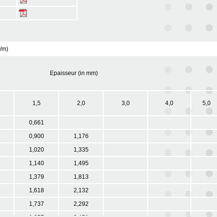
g/m)
Epaisseur (in mm)
1,5
2,0
3,0
4,0
5,0
0,661
0,900
1,176
1,020
1,335
1,140
1,495
1,379
1,813
1,618
2,132
1,737
2,292